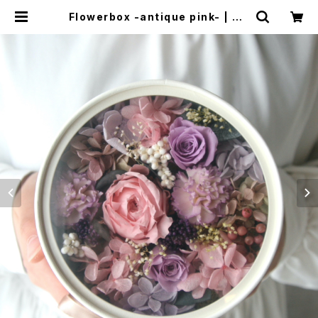
Flowerbox -antique pink- | QU
EUE DE RANUN