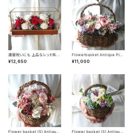
還暦祝いにも 上品なレッド系の
Flowerbasket Antique Pink
アレンジメント -Iron gold (L)
rose
¥12,650
¥11,000
-
Flower basket (S) Antique
Flower basket (S) Antique