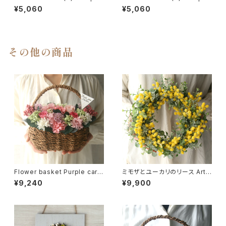
pink#02
white rose
¥5,060
¥5,060
その他の商品
Flower basket Purple carn
ミモザとユーカリのリース Artif
ation -pink-
icial flower
¥9,240
¥9,900