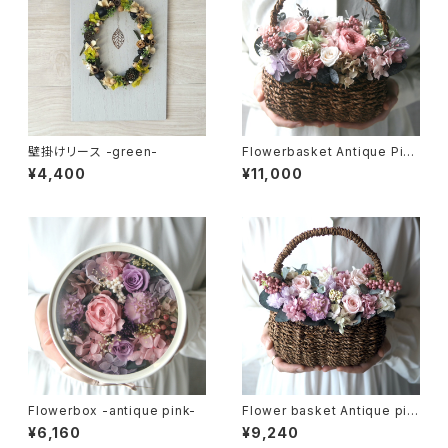
壁掛けリース -green-
Flowerbasket Antique Pink
rose
¥4,400
¥11,000
Flowerbox -antique pink-
Flower basket Antique pin
k
¥6,160
¥9,240