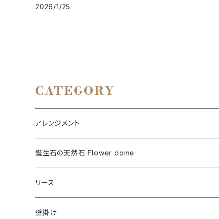
2026/1/25
CATEGORY
アレンジメント
プリザーブドフラワー
誕生石の天然石 Flower dome
ドライフラワー
プリザーブドフラワー
リース
アーティフィシャルフラワー
ドライフラワー
プリザーブドフラワー
壁掛け