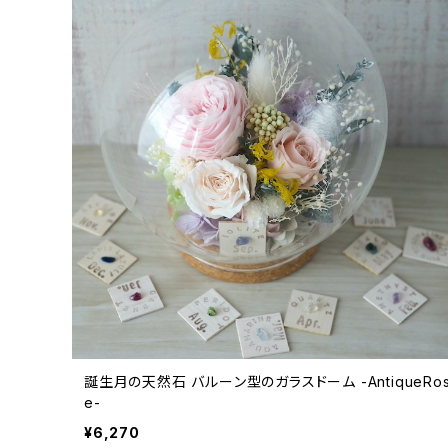
誕生月の天然石 バルーン型のガラスドーム -AntiqueRo
e-
¥6,270