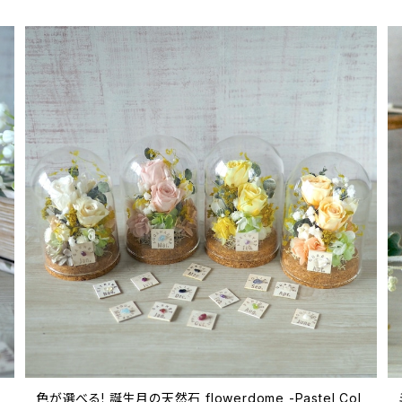
色が選べる! 誕生月の天然石 flowerdome -Pastel Col