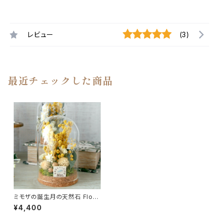
レビュー
(3)
最近チェックした商品
ミモザの誕生月の天然石 Flow
er dome
¥4,400