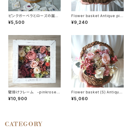
ピンクガーベラとローズの誕生
Flower basket Antique pin
月の天然石 Flower dome
k
¥5,500
¥9,240
壁掛けフレーム -pinkrose n
Flower basket (S) Antique
atural white-
pink#02
¥10,900
¥5,060
CATEGORY