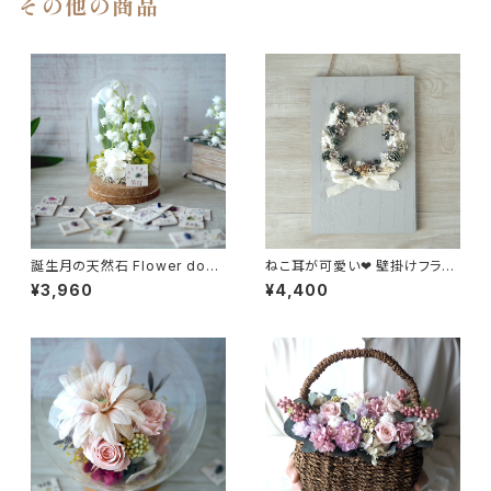
その他の商品
誕生月の天然石 Flower dom
ねこ耳が可愛い❤︎ 壁掛けフラワ
e -すずらん-
ーリース
¥3,960
¥4,400